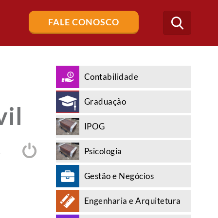
Buscar
FALE CONOSCO
no
blog
Contabilidade
Graduação
il
IPOG
Psicologia
A
Gestão e Negócios
Engenharia e Arquitetura