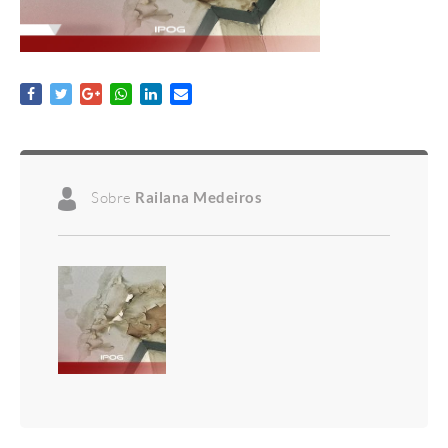
Sobre
Railana Medeiros