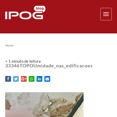
TOG
NAV
Home
< 1
minuto
de leitura
33346TOPOUmidade_nas_edificacoes