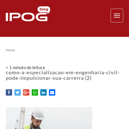
TOG
NAV
Home
< 1
minuto
de leitura
como-a-especializacao-em-engenharia-civil-
pode-impulsionar-sua-carreira (2)