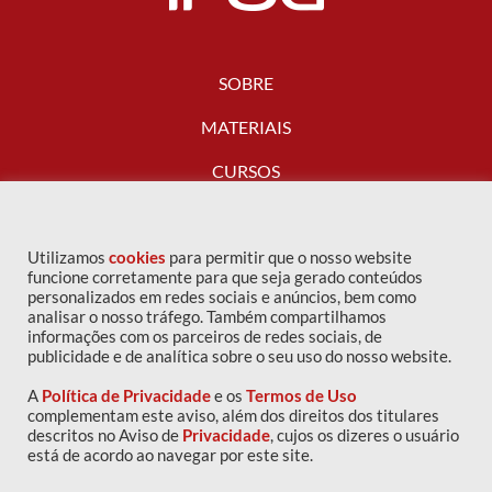
SOBRE
MATERIAIS
CURSOS
FALE CONOSCO
Utilizamos
cookies
para permitir que o nosso website
funcione corretamente para que seja gerado conteúdos
personalizados em redes sociais e anúncios, bem como
analisar o nosso tráfego. Também compartilhamos
informações com os parceiros de redes sociais, de
publicidade e de analítica sobre o seu uso do nosso website.
A
Política de Privacidade
e os
Termos de Uso
complementam este aviso, além dos direitos dos titulares
descritos no Aviso de
Privacidade
, cujos os dizeres o usuário
Copyright © 2016 IPOG - Todos os direitos reservados
está de acordo ao navegar por este site.
Política de privacidade
|
Termos de uso