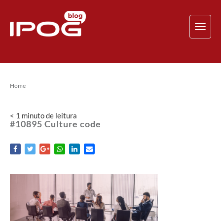
TOG
NAV
Home
< 1
minuto
de leitura
#10895 Culture code