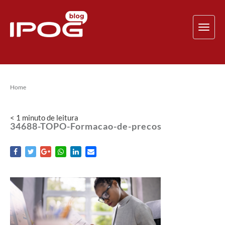
TOG
NAV
Home
< 1
minuto
de leitura
34688-TOPO-Formacao-de-precos