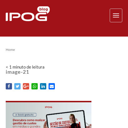
TOG
NAV
Home
< 1
minuto
de leitura
image-21