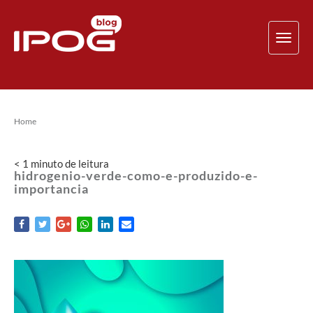
TOG
NAV
Home
< 1
minuto
de leitura
hidrogenio-verde-como-e-produzido-e-
importancia