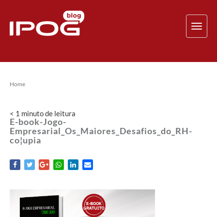
TOG
NAV
Home
< 1
minuto
de leitura
E-book-Jogo-
Empresarial_Os_Maiores_Desafios_do_RH-
co¦upia