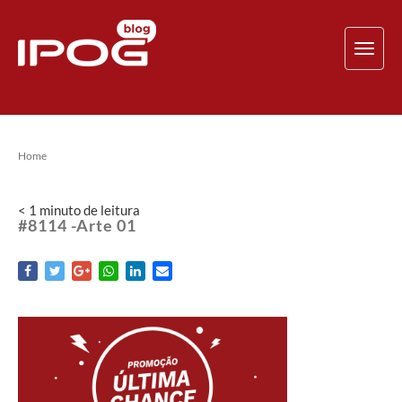
TOG
NAV
Home
< 1
minuto
de leitura
#8114 -Arte 01