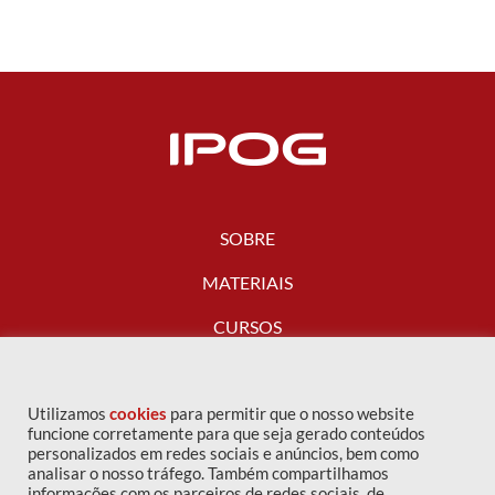
SOBRE
MATERIAIS
CURSOS
FALE CONOSCO
Utilizamos
cookies
para permitir que o nosso website
funcione corretamente para que seja gerado conteúdos
personalizados em redes sociais e anúncios, bem como
analisar o nosso tráfego. Também compartilhamos
informações com os parceiros de redes sociais, de