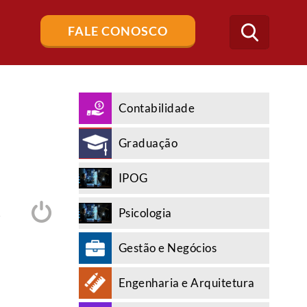
Buscar
FALE CONOSCO
no
blog
Contabilidade
Graduação
IPOG
Psicologia
A
Gestão e Negócios
Engenharia e Arquitetura