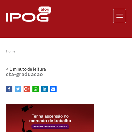
TOG
NAV
Home
< 1
minuto
de leitura
cta-graduacao