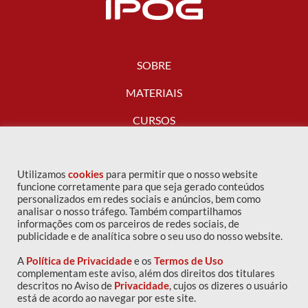
SOBRE
MATERIAIS
CURSOS
FALE CONOSCO
Utilizamos
cookies
para permitir que o nosso website
funcione corretamente para que seja gerado conteúdos
personalizados em redes sociais e anúncios, bem como
analisar o nosso tráfego. Também compartilhamos
informações com os parceiros de redes sociais, de
publicidade e de analítica sobre o seu uso do nosso website.
A
Política de Privacidade
e os
Termos de Uso
complementam este aviso, além dos direitos dos titulares
descritos no Aviso de
Privacidade
, cujos os dizeres o usuário
Copyright © 2016 IPOG - Todos os direitos reservados
está de acordo ao navegar por este site.
Política de privacidade
|
Termos de uso