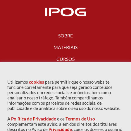
SOBRE
MATERIAIS
CURSOS
FALE CONOSCO
Utilizamos
cookies
para permitir que o nosso website
funcione corretamente para que seja gerado conteúdos
personalizados em redes sociais e anúncios, bem como
analisar o nosso tráfego. Também compartilhamos
informações com os parceiros de redes sociais, de
publicidade e de analítica sobre o seu uso do nosso website.
A
Política de Privacidade
e os
Termos de Uso
complementam este aviso, além dos direitos dos titulares
descritos no Aviso de
Privacidade
, cujos os dizeres o usuário