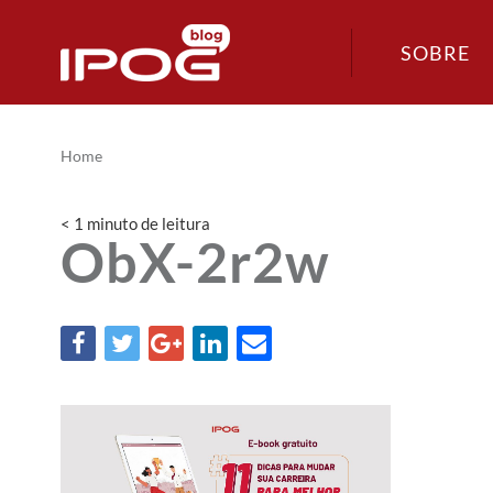
SOBRE
Home
< 1
minuto
de leitura
ObX-2r2w