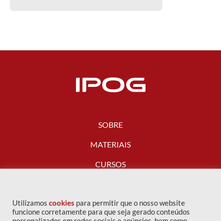
SOBRE
MATERIAIS
CURSOS
FALE CONOSCO
Utilizamos
cookies
para permitir que o nosso website
funcione corretamente para que seja gerado conteúdos
personalizados em redes sociais e anúncios, bem como