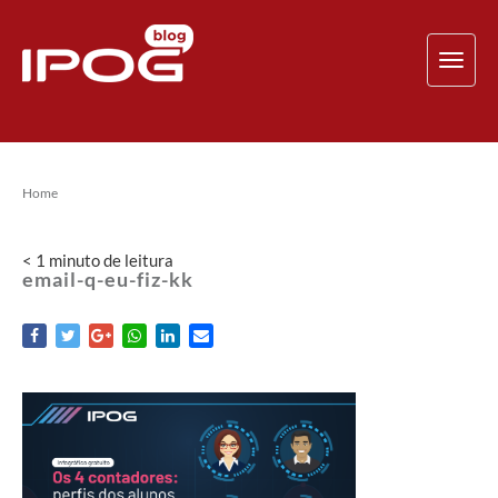
TOG
NAV
Home
< 1
minuto
de leitura
email-q-eu-fiz-kk