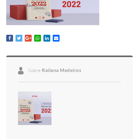
Sobre
Railana Medeiros