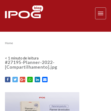
TOG
NAV
Home
< 1
minuto
de leitura
#27195-Planner-2022-
[Compartilhamento].jpg