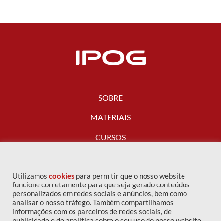
SOBRE
MATERIAIS
CURSOS
FALE CONOSCO
Utilizamos
cookies
para permitir que o nosso website
funcione corretamente para que seja gerado conteúdos
personalizados em redes sociais e anúncios, bem como
analisar o nosso tráfego. Também compartilhamos
informações com os parceiros de redes sociais, de
publicidade e de analítica sobre o seu uso do nosso website.