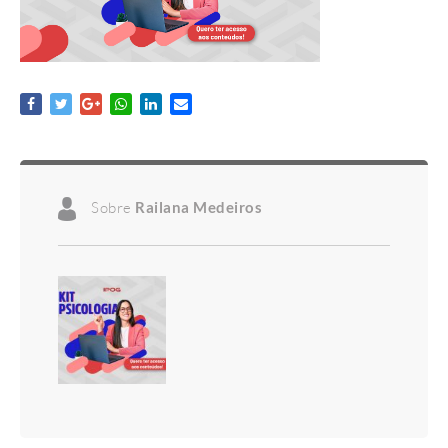
Sobre
Railana Medeiros