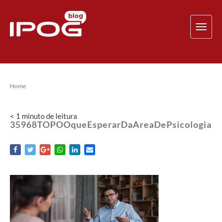
TOG
NAV
Home
< 1
minuto
de leitura
35968TOPOOqueEsperarDaAreaDePsicologia