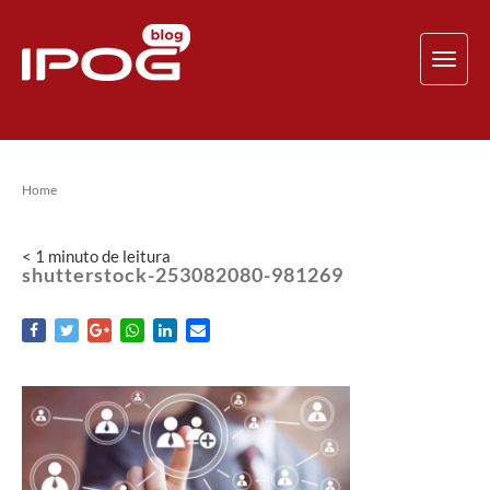
TOG
NAV
Home
< 1
minuto
de leitura
shutterstock-253082080-981269