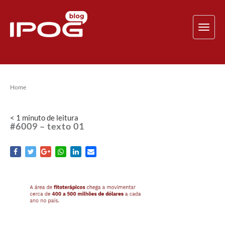
TOG
NAV
Home
< 1
minuto
de leitura
#6009 – texto 01