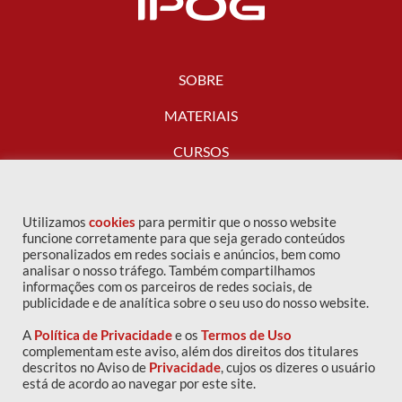
SOBRE
MATERIAIS
CURSOS
FALE CONOSCO
Utilizamos
cookies
para permitir que o nosso website
funcione corretamente para que seja gerado conteúdos
personalizados em redes sociais e anúncios, bem como
analisar o nosso tráfego. Também compartilhamos
informações com os parceiros de redes sociais, de
publicidade e de analítica sobre o seu uso do nosso website.
A
Política de Privacidade
e os
Termos de Uso
complementam este aviso, além dos direitos dos titulares
descritos no Aviso de
Privacidade
, cujos os dizeres o usuário
Copyright © 2016 IPOG - Todos os direitos reservados
está de acordo ao navegar por este site.
Política de privacidade
|
Termos de uso