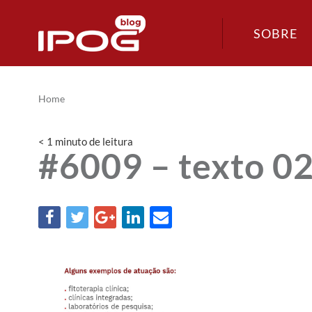
SOBRE
Home
< 1
minuto
de leitura
#6009 – texto 0