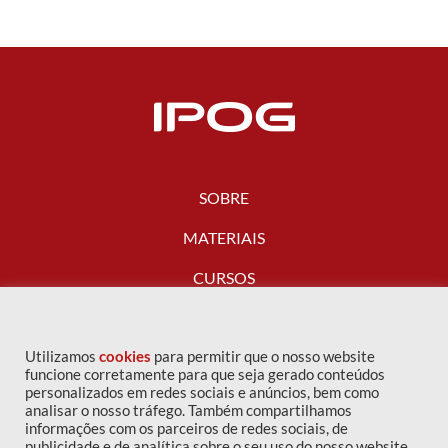
SOBRE
MATERIAIS
CURSOS
FALE CONOSCO
Utilizamos
cookies
para permitir que o nosso website
funcione corretamente para que seja gerado conteúdos
personalizados em redes sociais e anúncios, bem como
analisar o nosso tráfego. Também compartilhamos
informações com os parceiros de redes sociais, de
publicidade e de analítica sobre o seu uso do nosso website.