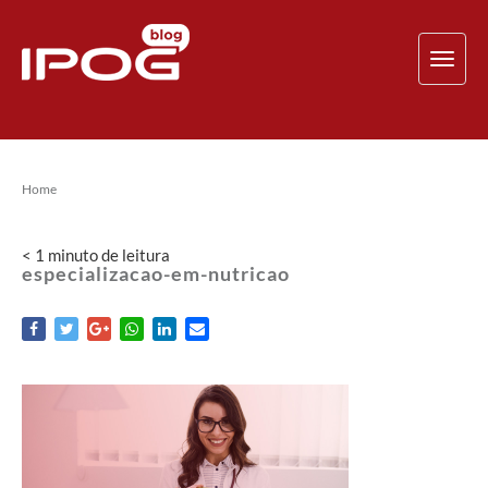
TOG
NAV
Home
< 1
minuto
de leitura
especializacao-em-nutricao