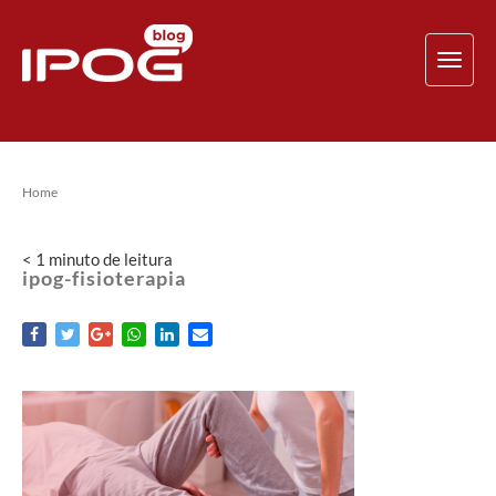
TOG
NAV
Home
< 1
minuto
de leitura
ipog-fisioterapia