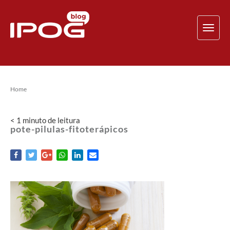
TOG
NAV
Home
< 1
minuto
de leitura
pote-pilulas-fitoterápicos