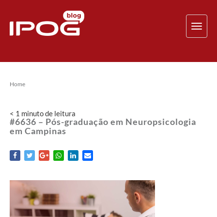
TOG
NAV
Home
< 1
minuto
de leitura
#6636 – Pós-graduação em Neuropsicologia
em Campinas