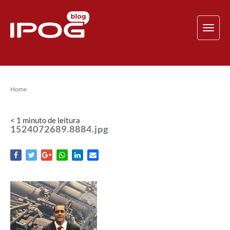
TOG
NAV
Home
< 1
minuto
de leitura
1524072689.8884.jpg