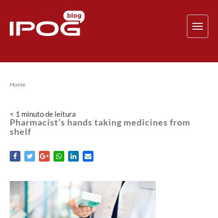
TOG
NAV
Home
< 1
minuto
de leitura
Pharmacist’s hands taking medicines from
shelf