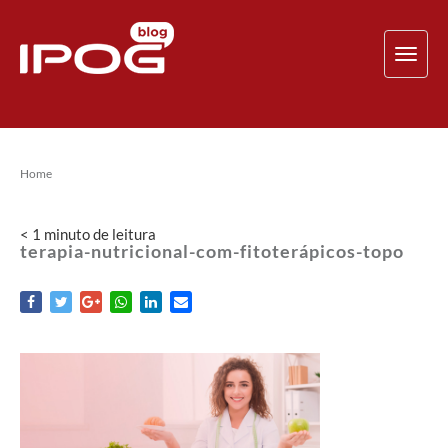
TOG
NAV
Home
< 1
minuto
de leitura
terapia-nutricional-com-fitoterápicos-topo