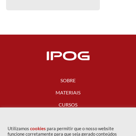
SOBRE
MATERIAIS
CURSOS
FALE CONOSCO
Utilizamos
cookies
para permitir que o nosso website
funcione corretamente para que seja gerado conteúdos