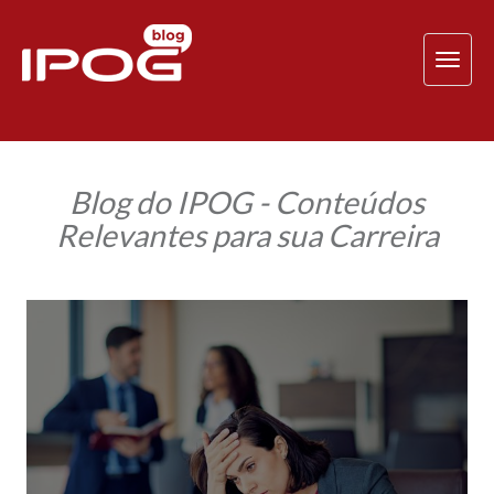
TOG
NAV
Blog do IPOG - Conteúdos
Relevantes para sua Carreira
Transtornos
mentais
estão
entre
as
principais
causas
de
afastamento
do
trabalho