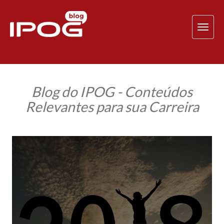
TOG
NAV
Blog do IPOG - Conteúdos
Relevantes para sua Carreira
Humanizar
para
Transformar:
O
que
você
deseja
plantar
para
colher
em
2018?