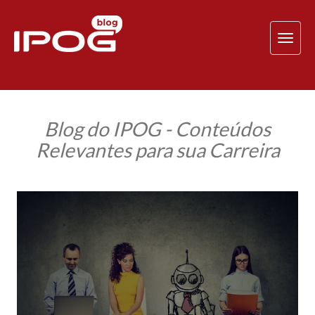
TOG
NAV
Blog do IPOG - Conteúdos
Relevantes para sua Carreira
Os
impactos
do
avanço
tecnológico,
robôs
e
inteligência
artificial
nos
modelos
de