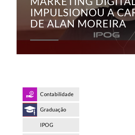
MARKETING DIGITA
Moreira
IMPULSIONOU A CA
DE ALAN MOREIRA
Contabilidade
Graduação
IPOG