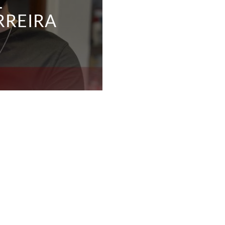
L
RREIRA