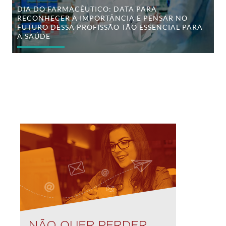
dessa
DIA DO FARMACÊUTICO: DATA PARA
profissão
RECONHECER A IMPORTÂNCIA E PENSAR NO
tão
FUTURO DESSA PROFISSÃO TÃO ESSENCIAL PARA
essencial
para
A SAÚDE
a
saúde