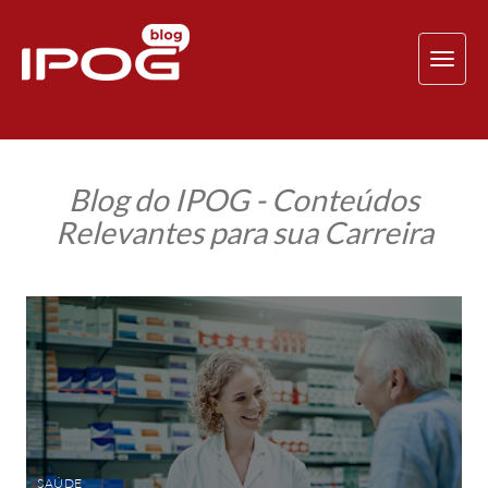
TOG
NAV
Blog do IPOG - Conteúdos
Relevantes para sua Carreira
Dia
do
Farmacêutico:
data
para
reconhecer
a
importância
e
pensar
no
futuro
SAÚDE