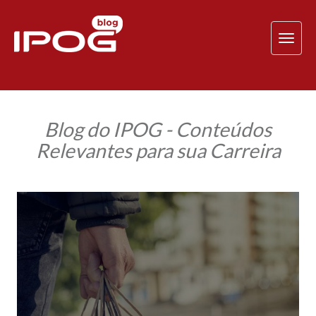
TOG
NAV
Blog do IPOG - Conteúdos
Relevantes para sua Carreira
Dia
do
Consumidor:
Conheça
seus
principais
direitos!