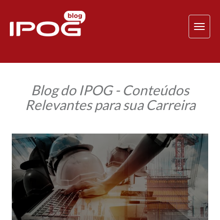
TOG
NAV
Blog do IPOG - Conteúdos
Relevantes para sua Carreira
O
que
pode
acontecer
com
a
engenharia
civil
em
2018?