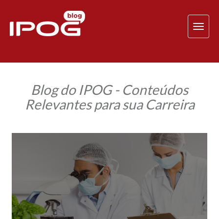
TOG
NAV
Blog do IPOG - Conteúdos
Relevantes para sua Carreira
Engenharia
de
Segurança
dos
Alimentos:
carreira
promissora