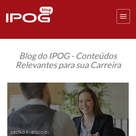
TOG
NAV
Blog do IPOG - Conteúdos
Relevantes para sua Carreira
Domine
essas
competências
de
negociação
e
conquiste
a
alta
performance
em
GESTÃO E NEGÓCIOS
vendas