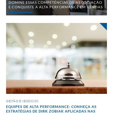
DOMINE ESSAS COMPETÊNCIAS DE NEGOCIAÇÃO
E CONQUISTE A ALTA PERFORMANCE EM VENDAS
Equipes
de
alta
performance:
conheça
as
estratégias
de
Dirk
Zobiak
aplicadas
nas
redes
de
hotéis
GESTÃO E NEGÓCIOS
EQUIPES DE ALTA PERFORMANCE: CONHEÇA AS
ESTRATÉGIAS DE DIRK ZOBIAK APLICADAS NAS