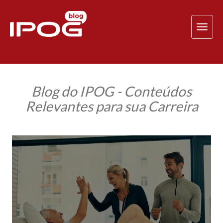
TOG
NAV
Blog do IPOG - Conteúdos
Relevantes para sua Carreira
Fisioterapeuta
empreendedor:
14
dicas
práticas
para
aumentar
seus
rendimentos