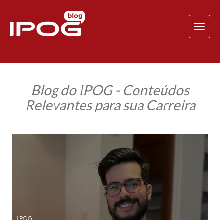
TOG
NAV
Blog do IPOG - Conteúdos
Relevantes para sua Carreira
Mudança
de
profissão
e
empreendedorismo:
como
a
formação
em
Marketing
Digital
impulsionou
IPOG