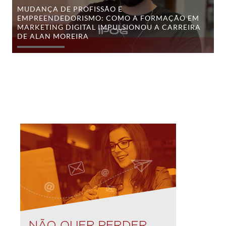
a
MUDANÇA DE PROFISSÃO E
carreira
EMPREENDEDORISMO: COMO A FORMAÇÃO EM
de
MARKETING DIGITAL IMPULSIONOU A CARREIRA
Alan
Moreira
DE ALAN MOREIRA