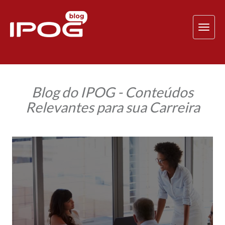
TOG
NAV
Blog do IPOG - Conteúdos
Relevantes para sua Carreira
Gestão
de
pessoas
por
competências:
como
o
RH
ajuda
a
reduzir
o