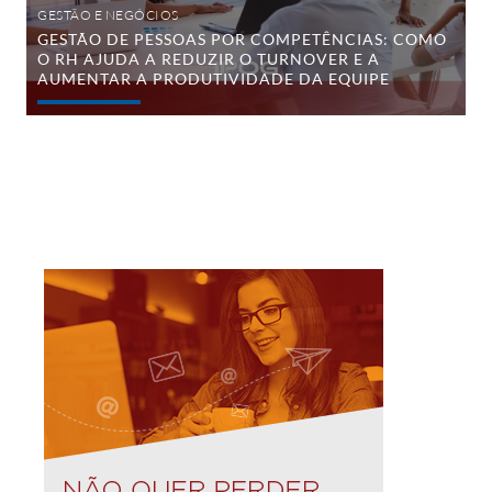
turnover
GESTÃO E NEGÓCIOS
e
GESTÃO DE PESSOAS POR COMPETÊNCIAS: COMO
a
O RH AJUDA A REDUZIR O TURNOVER E A
aumentar
a
AUMENTAR A PRODUTIVIDADE DA EQUIPE
produtividade
da
equipe