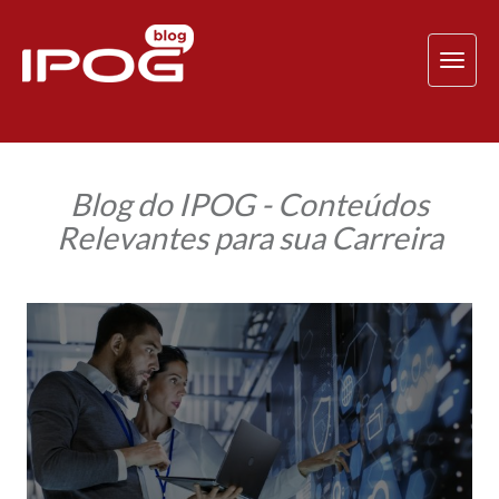
TOG
NAV
Blog do IPOG - Conteúdos
Relevantes para sua Carreira
Gestão
de
TI:
como
uma
pós-
graduação
pode
melhorar
sua
carreira?