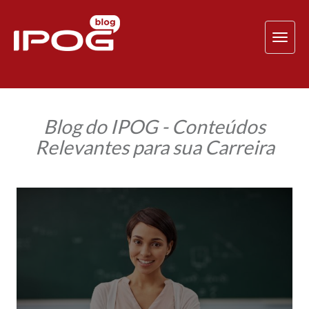
TOG
NAV
Blog do IPOG - Conteúdos
Relevantes para sua Carreira
Gestão
Educacional
para
professores
é
importante
para
a
carreira?