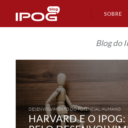
SOBRE
Blog do 
Harvard
e
o
IPOG:
A
busca
pelo
desenvolvimento
integral
do
potencial
humano
DESENVOLVIMENTO DO POTENCIAL HUMANO
HARVARD E O IPOG: