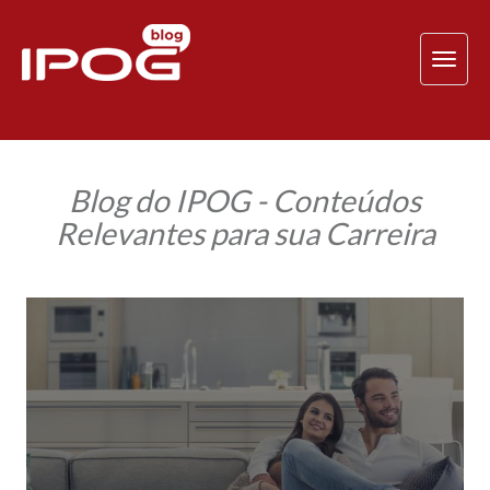
TOG
NAV
Blog do IPOG - Conteúdos
Relevantes para sua Carreira
O
Desafio
da
humanização
dos
espaços