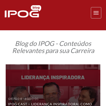
TOG
NAV
Blog do IPOG - Conteúdos
Relevantes para sua Carreira
IPOG
Cast
–
Liderança
Inspiradora:
como
líderes
de
verdade
deixam
GESTÃO E NEGÓCIOS
um
IPOG CAST – LIDERANÇA INSPIRADORA: COMO
legado