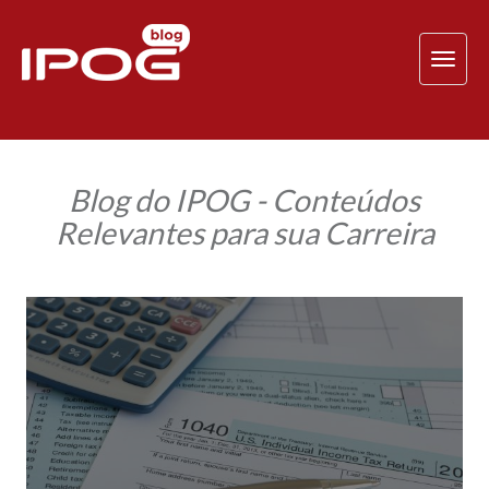
TOG
NAV
Blog do IPOG - Conteúdos
Relevantes para sua Carreira
Imposto
de
Renda:
Você
sabe
quais
são
as
formas
de
tributação
para