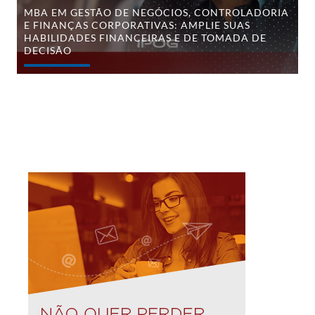
financeiras
MBA EM GESTÃO DE NEGÓCIOS, CONTROLADORIA
e
E FINANÇAS CORPORATIVAS: AMPLIE SUAS
de
HABILIDADES FINANCEIRAS E DE TOMADA DE
tomada
de
DECISÃO
decisão