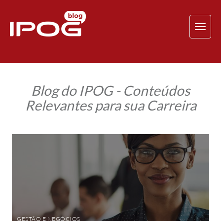
TOG
NAV
Blog do IPOG - Conteúdos
Relevantes para sua Carreira
MBA
em
Gestão
de
Negócios,
Controladoria
e
Finanças
Corporativas:
amplie
suas
habilidades
GESTÃO E NEGÓCIOS